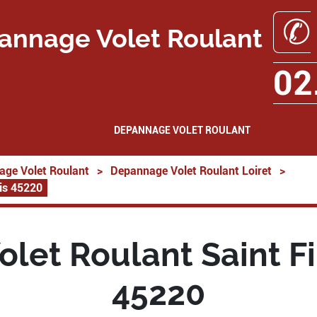
✆
annage Volet Roulant
02
DEPANNAGE VOLET ROULANT
ge Volet Roulant
>
Depannage Volet Roulant Loiret
>
is 45220
let Roulant Saint Fi
45220