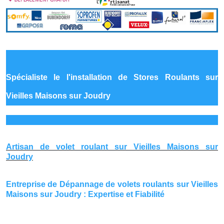
Spécialiste le
l'installation de Stores Roulants sur
Vieilles Maisons sur Joudry
Artisan de volet roulant sur Vieilles Maisons sur
Joudry
Entreprise de Dépannage de volets roulants sur Vieilles
Maisons sur Joudry : Expertise et Fiabilité